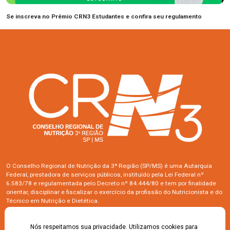
Se inscreva no Prêmio CRN3 Estudantes e confira seu regulamento
O Conselho Regional de Nutrição da 3ª Região (SP/MS) é uma Autarquia
Federal, prestadora de serviços públicos, instituído pela Lei Federal nº
6.583/78 e regulamentada pelo Decreto nº 84.444/80 e tem por finalidade
orientar, disciplinar e fiscalizar o exercício da profissão do Nutricionista e do
Técnico em Nutrição e Dietética.
Siga-nos
Nós respeitamos sua privacidade. Utilizamos cookies para