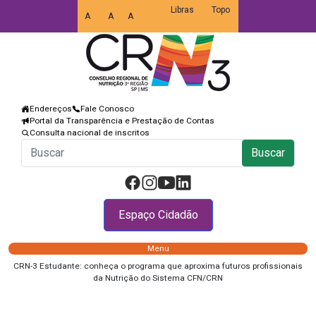
Libras
Topo
A
A
A
Endereços
Fale Conosco
Portal da Transparência e Prestação de Contas
Consulta nacional de inscritos
Buscar
Espaço Cidadão
Menu
CRN-3 Estudante: conheça o programa que aproxima futuros profissionais
da Nutrição do Sistema CFN/CRN