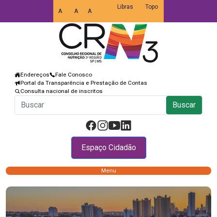
Libras
Topo
A
A
A
Endereços
Fale Conosco
Portal da Transparência e Prestação de Contas
Consulta nacional de inscritos
Buscar
Espaço Cidadão
Menu