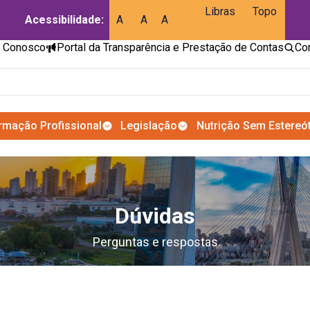
Libras
Topo
Acessibilidade:
A
A
A
e Conosco
Portal da Transparência e Prestação de Contas
rmação Profissional
Legislação
Nutrição Sem Estereó
Dúvidas
Perguntas e respostas