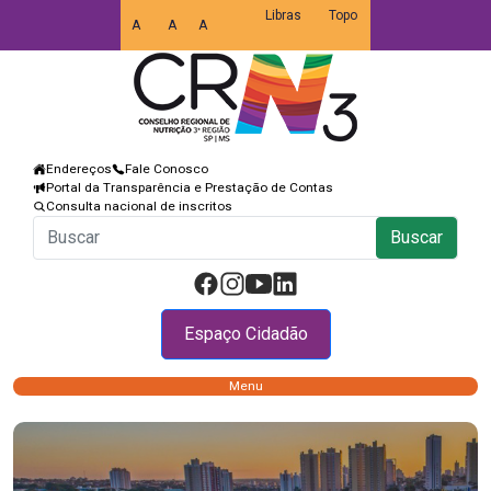
Libras
Topo
A
A
A
Endereços
Fale Conosco
Portal da Transparência e Prestação de Contas
Consulta nacional de inscritos
Buscar
Espaço Cidadão
Menu