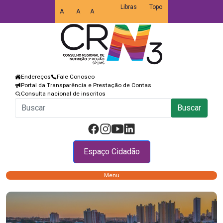
Libras
Topo
A
A
A
Endereços
Fale Conosco
Portal da Transparência e Prestação de Contas
Consulta nacional de inscritos
Buscar
Espaço Cidadão
Menu