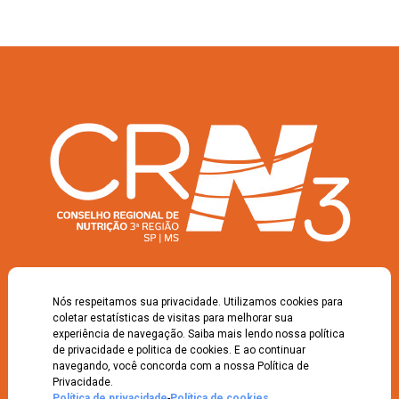
O Conselho Regional de Nutrição da 3ª Região (SP/MS) é uma Autarquia
Federal, prestadora de serviços públicos, instituído pela Lei Federal nº
Nós respeitamos sua privacidade. Utilizamos cookies para
6.583/78 e regulamentada pelo Decreto nº 84.444/80 e tem por finalidade
coletar estatísticas de visitas para melhorar sua
orientar, disciplinar e fiscalizar o exercício da profissão do Nutricionista e do
experiência de navegação. Saiba mais lendo nossa política
Técnico em Nutrição e Dietética.
de privacidade e politica de cookies. E ao continuar
Siga-nos
navegando, você concorda com a nossa Política de
Privacidade.
Política de privacidade
-
Política de cookies
.