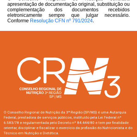
apresentação de documentação original, substituição ou
complementação dos documentos recebidos
eletronicamente sempre que julgar necessário.
Conforme
Resolução CFN nº 791/2024
.
O Conselho Regional de Nutrição da 3ª Região (SP/MS) é uma Autarquia
Federal, prestadora de serviços públicos, instituído pela Lei Federal nº
6.583/78 e regulamentada pelo Decreto nº 84.444/80 e tem por finalidade
orientar, disciplinar e fiscalizar o exercício da profissão do Nutricionista e do
Técnico em Nutrição e Dietética.