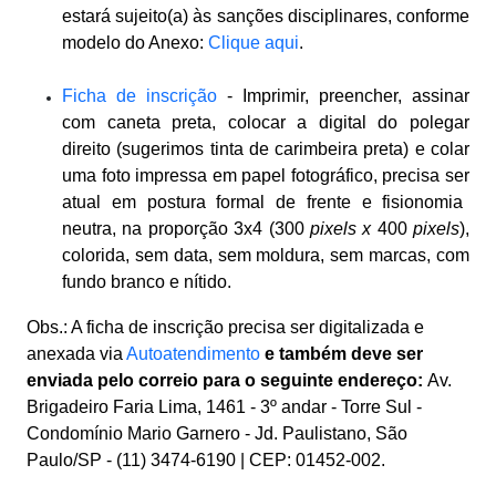
estará sujeito(a) às sanções disciplinares, conforme
modelo do Anexo:
Clique aqui
.
Ficha de inscrição
- Imprimir, preencher, assinar
com caneta preta, colocar a digital do polegar
direito (sugerimos tinta de carimbeira preta)
e colar
uma foto impressa em papel fotográfico,
precisa ser
atual em postura formal de frente e fisionomia
neutra, na proporção 3x4 (300
pixels
x
400
pixels
),
colorida, sem data, sem moldura, sem marcas, com
fundo branco e nítido.
Obs.: A ficha de inscrição precisa ser digitalizada e
anexada via
Autoatendimento
e também deve ser
enviada pelo correio para o seguinte endereço:
Av.
Brigadeiro Faria Lima, 1461 - 3º andar - Torre Sul -
Condomínio Mario Garnero - Jd. Paulistano,
São
Paulo/SP - (11) 3474-6190 | CEP: 01452-002.